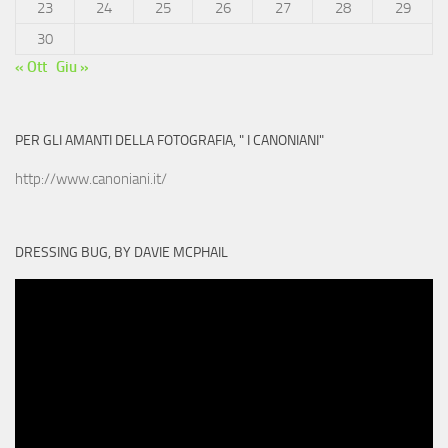
23
24
25
26
27
28
29
30
« Ott
Giu »
PER GLI AMANTI DELLA FOTOGRAFIA, " I CANONIANI"
http://www.canoniani.it/
DRESSING BUG, BY DAVIE MCPHAIL