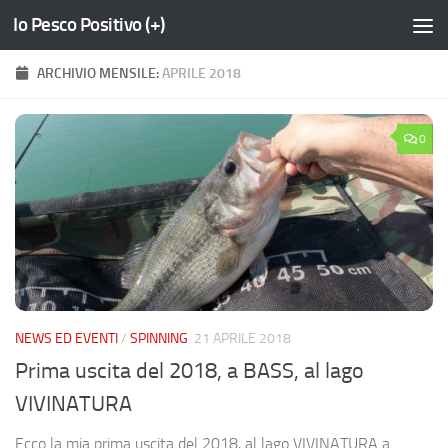
Io Pesco Positivo (+)
Salta al contenuto
ARCHIVIO MENSILE:
APRILE 2018
0
NEWS ED EVENTI
/
SPINNING
21 APRILE 2018
Prima uscita del 2018, a BASS, al lago
VIVINATURA
Ecco la mia prima uscita del 2018, al lago VIVINATURA a