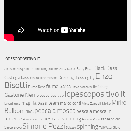
IOPESCOPOSITIVO.IT
bass
Black Bass
Belly Boat
Alessandro Sgrani
Antonio Mingardi
arezzo
Enzo
Casting a bass
Dressing
dressing fly
costruzione mosche
Bisotti
fiume Sarca
fly fishing
Fiume Reno
Flavio Manaresi
iopescopositivo.it
Gastone Neri
io pesco positivo
Mirko
magilla bass team
marco conti
Mirko
lama di reno
Mirco Zambelli
Balboni
pesca a mosca
pesca a mosca in
Ninfa
pesca a spinning
torrente
sansepolcro
Pesca a ninfa
Preore
Reno
Simone Pezzi
spinning
Sarca
sieve
Spiazzo
Tail Water Sieve