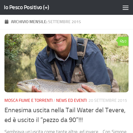
Io Pesco Positivo (+)
Salta al contenuto
ARCHIVIO MENSILE:
SETTEMBRE 2015
0
MOSCA FIUME E TORRENTI
/
NEWS ED EVENTI
20 SETTEMBRE 2015
Ennesima uscita nella Tail Water del Tevere,
ed è uscito il “pezzo da 90”!!!
Sembrava un’uscita come tante altre, ed invece… Con Simone