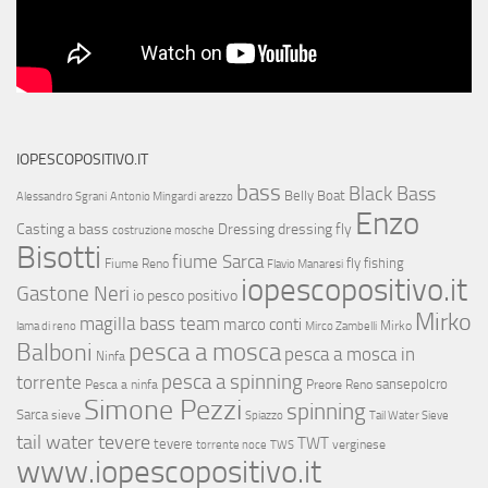
IOPESCOPOSITIVO.IT
bass
Black Bass
Belly Boat
Alessandro Sgrani
Antonio Mingardi
arezzo
Enzo
Casting a bass
Dressing
dressing fly
costruzione mosche
Bisotti
fiume Sarca
fly fishing
Fiume Reno
Flavio Manaresi
iopescopositivo.it
Gastone Neri
io pesco positivo
Mirko
magilla bass team
marco conti
Mirko
lama di reno
Mirco Zambelli
Balboni
pesca a mosca
pesca a mosca in
Ninfa
pesca a spinning
torrente
sansepolcro
Pesca a ninfa
Preore
Reno
Simone Pezzi
spinning
Sarca
sieve
Spiazzo
Tail Water Sieve
tail water tevere
TWT
tevere
verginese
torrente noce
TWS
www.iopescopositivo.it