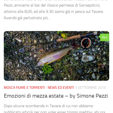
Pezzi, arriviamo al bar del rilascio permessi di Sansepolcro,
attorno alle 8,00, ed alle 9.30 siamo già in pesca sul Tevere.
Avendo già perlustrato più...
0
MOSCA FIUME E TORRENTI
/
NEWS ED EVENTI
3 SETTEMBRE 2015
Emozioni di mezza estate – by Simone Pezzi
Dopo alcune scorribande in Tevere di cui non abbiamo
pubblicato articoli per non voler esser troppo ripetitivi, ahi noi,