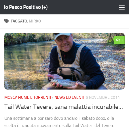
Io Pesco Positivo (+)
Salta al contenuto
TAGGATO:
MIRKO
0
MOSCA FIUME E TORRENTI
/
NEWS ED EVENTI
5 NOVEMBRE 2014
Tail Water Tevere, sana malattia incurabile…
Una settimana a pensare dove andare il sabato dopo, e la
scelta è ricaduta nuovamente sulla Tail Water del Tevere.