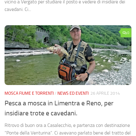
vicino a Vergato per studiare il posto e vedere di insidiare dei
cavedani. Ci...
0
MOSCA FIUME E TORRENTI
/
NEWS ED EVENTI
26 APRILE 2014
Pesca a mosca in Limentra e Reno, per
insidiare trote e cavedani.
Ritrovo di buon ora a Casalecchio, e partenza con destinazione
“Ponte della Venturina“. Ci avevano parlato bene del tratto del