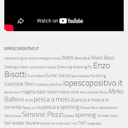
IOPESCOPOSITIVO.IT
bass
Black Bass
Belly Boat
Alessandro Sgrani
Antonio Mingardi
arezzo
Enzo
Casting a bass
Dressing
dressing fly
costruzione mosche
Bisotti
fiume Sarca
fly fishing
Fiume Reno
Flavio Manaresi
iopescopositivo.it
Gastone Neri
io pesco positivo
Mirko
magilla bass team
marco conti
Mirko
lama di reno
Mirco Zambelli
Balboni
pesca a mosca
pesca a mosca in
Ninfa
pesca a spinning
torrente
sansepolcro
Pesca a ninfa
Preore
Reno
Simone Pezzi
spinning
Sarca
sieve
Spiazzo
Tail Water Sieve
tail water tevere
TWT
tevere
verginese
torrente noce
TWS