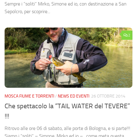
Sempre i “soliti” Mirko, Simone ed io, con destinazione a San
Sepolcro, per scoprire...
2
MOSCA FIUME E TORRENTI
/
NEWS ED EVENTI
26 OTTOBRE 2014
Che spettacolo la “TAIL WATER del TEVERE”
!!!
Ritrovo alle ore 06 di sabato, alle porte di Bologna, e si parte!!!
Siamo i “soliti” – Simone, Mirko ed io – , come meta questa