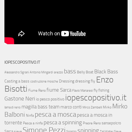
IOPESCOPOSITIVO.IT
bass
Black Bass
Belly Boat
Alessandro Sgrani
Antonio Mingardi
arezzo
Enzo
Casting a bass
Dressing
dressing fly
costruzione mosche
Bisotti
fiume Sarca
fly fishing
Fiume Reno
Flavio Manaresi
iopescopositivo.it
Gastone Neri
io pesco positivo
Mirko
magilla bass team
marco conti
Mirko
lama di reno
Mirco Zambelli
Balboni
pesca a mosca
pesca a mosca in
Ninfa
pesca a spinning
torrente
sansepolcro
Pesca a ninfa
Preore
Reno
Simone Pezzi
spinning
Sarca
sieve
Spiazzo
Tail Water Sieve