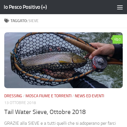
Io Pesco Positivo (+)
Salta al contenuto
TAGGATO:
SIEVE
0
DRESSING
/
MOSCA FIUME E TORRENTI
/
NEWS ED EVENTI
13 OTTOBRE 2018
Tail Water Sieve, Ottobre 2018
GRAZIE alla SIEVE e a tutti quelli che si adoperano per farci