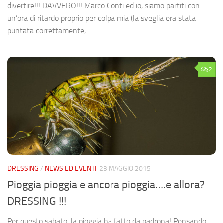
divertire!!! DAVVERO!!! Marco Conti ed io, siamo partiti con
un’ora di ritardo proprio per colpa mia (la sveglia era stata
puntata correttamente,...
2
DRESSING
/
NEWS ED EVENTI
23 MAGGIO 2015
Pioggia pioggia e ancora pioggia….e allora?
DRESSING !!!
Per questo sabato, la pioggia ha fatto da padrona! Pensando