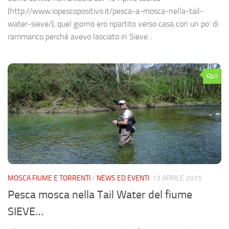
(http://www.iopescopositivo.it/pesca-a-mosca-nella-tail-
water-sieve/), quel giorno ero ripartito verso casa con un po’ di
rammarico perché avevo lasciato in Sieve...
0
MOSCA FIUME E TORRENTI
/
NEWS ED EVENTI
13 APRILE 2015
Pesca mosca nella Tail Water del fiume
SIEVE…