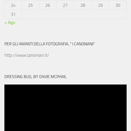
24
25
26
27
28
29
30
31
« Ago
PER GLI AMANTI DELLA FOTOGRAFIA, " I CANONIANI"
http://www.canoniani.it/
DRESSING BUG, BY DAVIE MCPHAIL