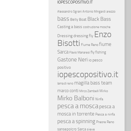
IOPESCOPOSITIVO.IT
Alessandro Sgrani
Antonio Mingardi
arezzo
bass
Black Bass
Belly Boat
Casting a bass
costruzione mosche
Enzo
Dressing
dressing fly
Bisotti
fiume
Fiume Reno
Sarca
fly fishing
Flavio Manaresi
Gastone Neri
io pesco
positivo
iopescopositivo.it
magilla bass team
lama di reno
marco conti
Mirko
Mirco Zambelli
Mirko Balboni
Ninfa
pesca a mosca
pesca a
mosca in torrente
Pesca a ninfa
pesca a spinning
Preore
Reno
sansepolcro
Sarca
sieve