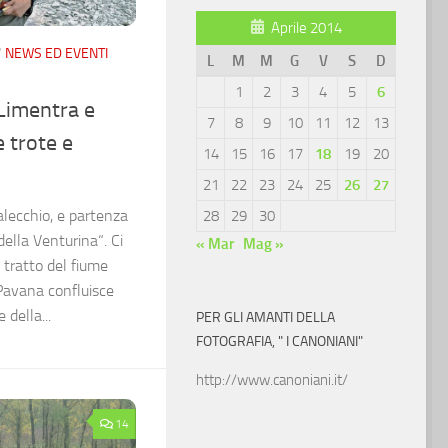
Aprile 2014
/
NEWS ED EVENTI
L
M
M
G
V
S
D
1
2
3
4
5
6
Limentra e
7
8
9
10
11
12
13
e trote e
14
15
16
17
18
19
20
21
22
23
24
25
26
27
alecchio, e partenza
28
29
30
ella Venturina“. Ci
« Mar
Mag »
tratto del fiume
Pavana confluisce
 della...
PER GLI AMANTI DELLA
FOTOGRAFIA, " I CANONIANI"
http://www.canoniani.it/
14