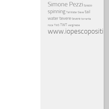
Simone Pezzi
Spiazzo
spinning
tail
Tail Water Sieve
water tevere
tevere
torrente
TWT
verginese
noce
TWS
www.iopescopositivo