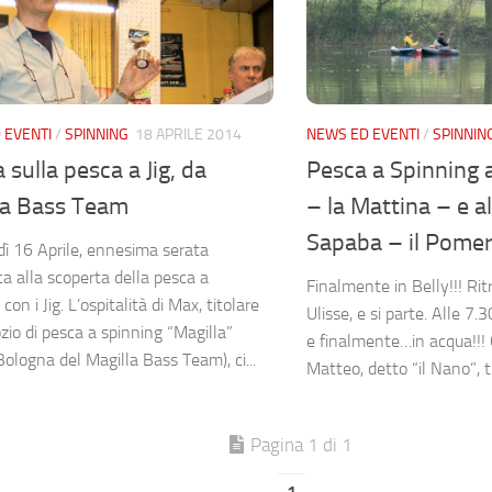
 EVENTI
/
SPINNING
18 APRILE 2014
NEWS ED EVENTI
/
SPINNIN
 sulla pesca a Jig, da
Pesca a Spinning 
la Bass Team
– la Mattina – e al
Sapaba – il Pome
ì 16 Aprile, ennesima serata
ca alla scoperta della pesca a
Finalmente in Belly!!! Rit
con i Jig. L’ospitalità di Max, titolare
Ulisse, e si parte. Alle 7.
zio di pesca a spinning “Magilla”
e finalmente…in acqua!!!
Bologna del Magilla Bass Team), ci...
Matteo, detto “il Nano”, tu
Pagina 1 di 1