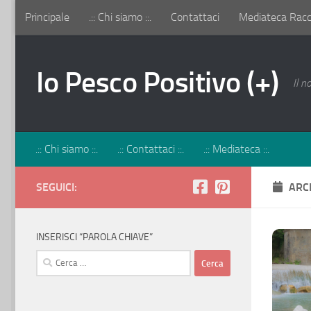
Principale
.:: Chi siamo ::.
Contattaci
Mediateca Racco
Salta al contenuto
Io Pesco Positivo (+)
Il n
.:: Chi siamo ::.
.:: Contattaci ::.
.:: Mediateca ::.
SEGUICI:
ARC
INSERISCI “PAROLA CHIAVE”
Ricerca
per: