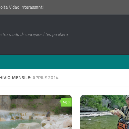
lta Video Interessanti
ostro modo di concepire il tempo libero...
HIVIO MENSILE:
APRILE 2014
0