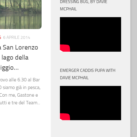
DRESSING BUG, BY DAVIE
MCPHAIL
G
6 APRILE 2014
a San Lorenzo
 lago della
riggio…
EMERGER CADDIS PUPA WITH
DAVIE MCPHAIL
rovo alle 6.30 al Bar
30 siamo già in pesca,
 Con me, Gastone e
tti e tre del Team...