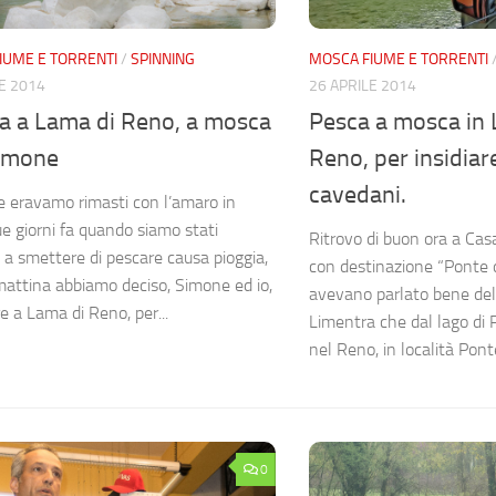
IUME E TORRENTI
/
SPINNING
MOSCA FIUME E TORRENTI
E 2014
26 APRILE 2014
a a Lama di Reno, a mosca
Pesca a mosca in 
imone
Reno, per insidiar
cavedani.
e eravamo rimasti con l’amaro in
e giorni fa quando siamo stati
Ritrovo di buon ora a Cas
i a smettere di pescare causa pioggia,
con destinazione “Ponte d
attina abbiamo deciso, Simone ed io,
avevano parlato bene del 
re a Lama di Reno, per...
Limentra che dal lago di 
nel Reno, in località Ponte
0