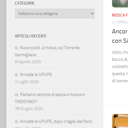
CATEGORIE
Categorie
MOSCA F
27 APRIL
Ancor
ARTICOLI RECENTI
con S
Nuovi posti, a mosca, sul Torrente
Visto ch
Vermigliana
bocca du
8 Agosto 2020
costrett
questa m
Arrivate le UPUPE
di torna
2 Luglio 2020
Parliamo sempre di pesca a mosca in
TRENTINO!!!
28 Giugno 2020
Arrivate le UPUPE, dopo il taglio del fieno