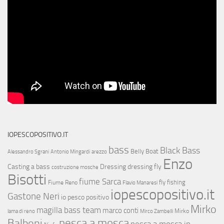
IOPESCOPOSITIVO.IT
bass
Black Bass
Belly Boat
Alessandro Sgrani
Antonio Mingardi
arezzo
Enzo
Casting a bass
Dressing
dressing fly
costruzione mosche
Bisotti
fiume Sarca
fly fishing
Fiume Reno
Flavio Manaresi
iopescopositivo.it
Gastone Neri
io pesco positivo
Mirko
magilla bass team
marco conti
Mirko
lama di reno
Mirco Zambelli
Balboni
pesca a mosca