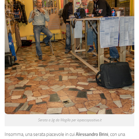
Serata a Jig da Magilla per iopescopositivo.it
Insomma, una serata piacevole in cui
Alessandro Brini
, con una