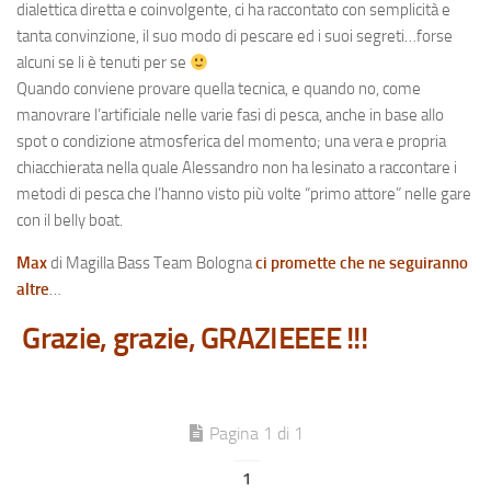
dialettica diretta e coinvolgente, ci ha raccontato con semplicità e
tanta convinzione, il suo modo di pescare ed i suoi segreti…forse
alcuni se li è tenuti per se
Quando conviene provare quella tecnica, e quando no, come
manovrare l’artificiale nelle varie fasi di pesca, anche in base allo
spot o condizione atmosferica del momento; una vera e propria
chiacchierata nella quale Alessandro non ha lesinato a raccontare i
metodi di pesca che l’hanno visto più volte “primo attore” nelle gare
con il belly boat.
Max
di Magilla Bass Team Bologna
ci promette che ne seguiranno
altre
…
Grazie, grazie, GRAZIEEEE !!!
Pagina 1 di 1
1