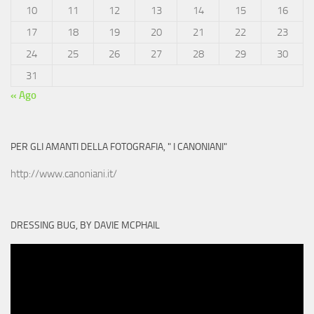
10
11
12
13
14
15
16
17
18
19
20
21
22
23
24
25
26
27
28
29
30
31
« Ago
PER GLI AMANTI DELLA FOTOGRAFIA, " I CANONIANI"
http://www.canoniani.it/
DRESSING BUG, BY DAVIE MCPHAIL