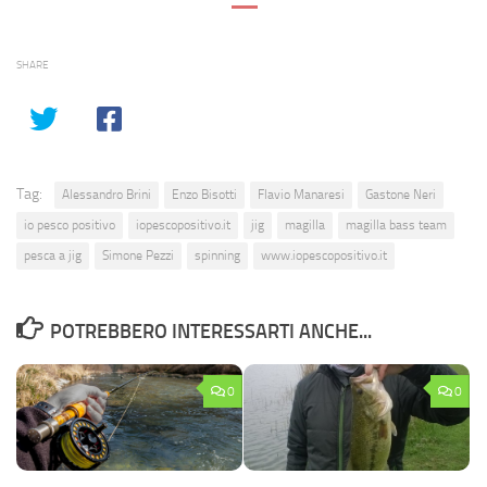
SHARE
Tag:
Alessandro Brini
Enzo Bisotti
Flavio Manaresi
Gastone Neri
io pesco positivo
iopescopositivo.it
jig
magilla
magilla bass team
pesca a jig
Simone Pezzi
spinning
www.iopescopositivo.it
POTREBBERO INTERESSARTI ANCHE...
0
0