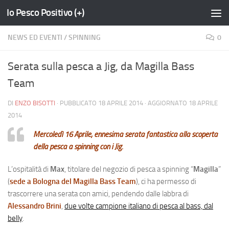
Io Pesco Positivo (+)
Salta al contenuto
NEWS ED EVENTI
/
SPINNING
0
Serata sulla pesca a Jig, da Magilla Bass
Team
DI
ENZO BISOTTI
· PUBBLICATO
18 APRILE 2014
· AGGIORNATO
18 APRILE
2014
Mercoledì 16 Aprile, ennesima serata fantastica alla scoperta
della pesca a spinning con i Jig.
L’ospitalità di
Max
, titolare del negozio di pesca a spinning “
Magilla
”
(
sede a Bologna del Magilla Bass Team
), ci ha permesso di
trascorrere una serata con amici, pendendo dalle labbra di
Alessandro Brini
,
due volte campione italiano di pesca al bass, dal
belly
.