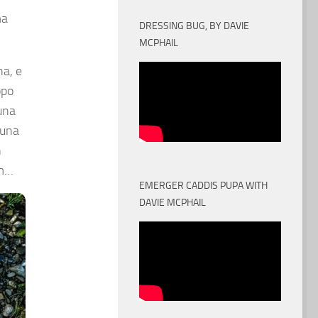
ma
DRESSING BUG, BY DAVIE
MCPHAIL
na, e
opo
 una
 una
n
cm…
EMERGER CADDIS PUPA WITH
DAVIE MCPHAIL