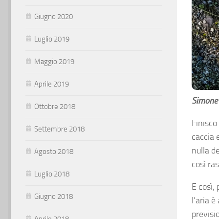
Giugno 2020
Luglio 2019
Maggio 2019
Aprile 2019
Simone 
Ottobre 2018
Finisco
Settembre 2018
caccia 
nulla d
Agosto 2018
così ra
Luglio 2018
E così,
Giugno 2018
l’aria è
previsi
Aprile 2018