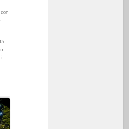
 con
e
ta
un
i