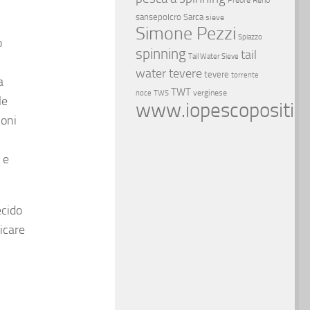
Preore
Reno
sansepolcro
Sarca
sieve
Simone Pezzi
Spiazzo
o
spinning
tail
Tail Water Sieve
water tevere
tevere
torrente
a
TWT
verginese
noce
TWS
le
www.iopescopositivo
ioni
 e
ecido
icare