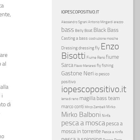
ta
IOPESCOPOSITIVO.IT
ente,
Alessandro Sgrani
Antonio Mingardi
arezzo
bass
Black Bass
Belly Boat
Casting a bass
costruzione mosche
Enzo
Dressing
dressing fly
Bisotti
tare
fiume
Fiume Reno
 al
Sarca
fly fishing
Flavio Manaresi
Gastone Neri
io pesco
positivo
alla
iopescopositivo.it
 i
magilla bass team
lama di reno
to di
marco conti
Mirko
Mirco Zambelli
e
Mirko Balboni
Ninfa
pesca a mosca
pesca a
mosca in torrente
Pesca a ninfa
no
pesca a spinning