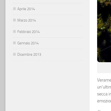
Aprile 2014
Marzo 2014
Febbraio 2014
Gennaio 2014
Dicembre 2013
Veramen
un’ulti
secca i
emozion