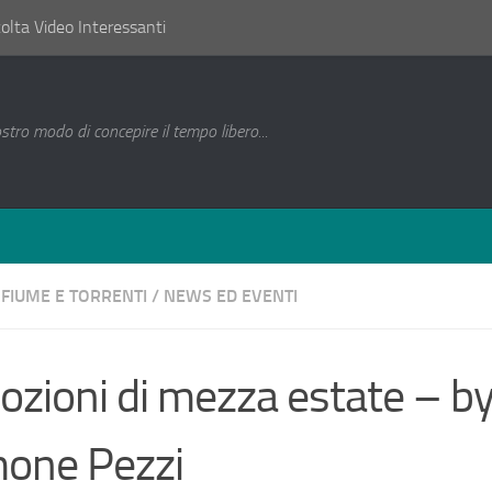
lta Video Interessanti
ostro modo di concepire il tempo libero...
FIUME E TORRENTI
/
NEWS ED EVENTI
zioni di mezza estate – b
one Pezzi