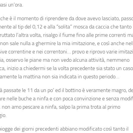
asi un’ora.
 che è il momento di riprendere da dove avevo lasciato, pass
nte al tip del 0,12 e alla “solita” mosca da caccia che tanto
uttato l’altra volta, risalgo il fiume fino alle prime correnti m
 non sale nulla a ghermire la mia imitazione, e così anche nel
ive correntine e nei correntoni… provo e riprovo varie imitaz
ia, osservo le piane ma non vedo alcuna attività, nemmeno
ca, inizio a chiedermi se la volta precedente sia stato un caso
amente la mattina non sia indicata in questo periodo…
à passate le 11 da un po’ ed il bottino è veramente magro, d
are nelle buche a ninfa e con poca convinzione e senza modif
le, non amo pescare a ninfa, salpo la prima trota al primo
io.
piogge dei giorni precedenti abbiano modificato così tanto il