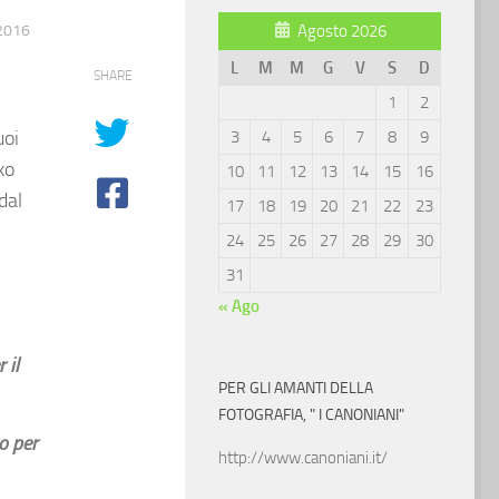
2016
Agosto 2026
L
M
M
G
V
S
D
SHARE
1
2
uoi
3
4
5
6
7
8
9
ko
10
11
12
13
14
15
16
dal
17
18
19
20
21
22
23
24
25
26
27
28
29
30
31
« Ago
 il
PER GLI AMANTI DELLA
FOTOGRAFIA, " I CANONIANI"
o per
http://www.canoniani.it/