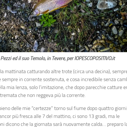
Pezzi ed il suo Temolo, in Tevere, per IOPESCOPOSITIVO.it
 la mattinata catturando altre trote (circa una decina), sempr
e sempre in corrente sostenuta, e cosa incredibile senza cam
ella mia lenza, solo l’imitazione, che dopo parecchie catture e
stremata che non reggeva più la corrente.
 pieno delle mie “certezze” torno sul fiume dopo quattro giorni
 ancor più fresca alle 7 del mattino, ci sono 13 gradi, ma le
oni dicono che la giornata sarà nuovamente calda… preparo l