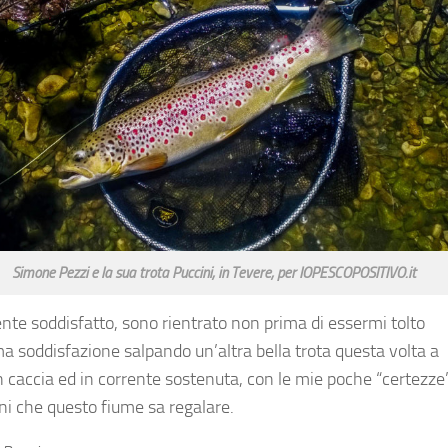
Simone Pezzi e la sua trota Puccini, in Tevere, per IOPESCOPOSITIVO.it
te soddisfatto, sono rientrato non prima di essermi tolto
ma soddisfazione salpando un’altra bella trota questa volta a
n caccia ed in corrente sostenuta, con le mie poche “certezze”
i che questo fiume sa regalare.