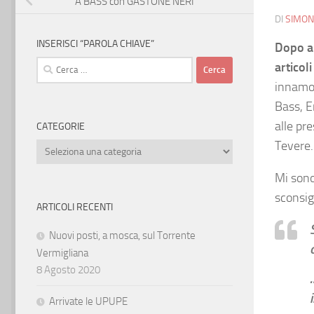
A BASS con GASTONE NERI
DI
SIMON
INSERISCI “PAROLA CHIAVE”
Dopo al
Ricerca
articol
per:
innamor
Bass, E
alle pre
CATEGORIE
Tevere
Categorie
Mi sono
sconsig
ARTICOLI RECENTI
Nuovi posti, a mosca, sul Torrente
Vermigliana
8 Agosto 2020
Arrivate le UPUPE