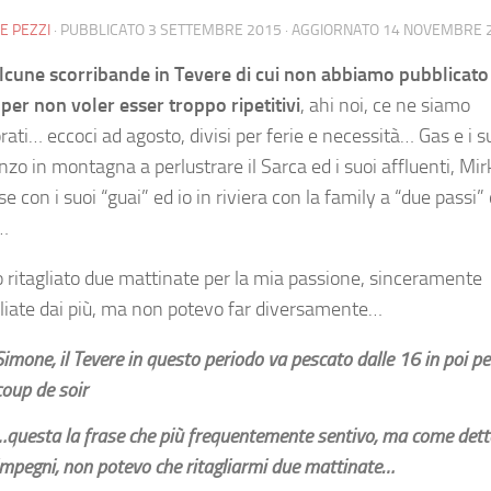
E PEZZI
· PUBBLICATO
3 SETTEMBRE 2015
· AGGIORNATO
14 NOVEMBRE 
cune scorribande in Tevere di cui non abbiamo pubblicato
i per non voler esser troppo ripetitivi
, ahi noi, ce ne siamo
ati… eccoci ad agosto, divisi per ferie e necessità… Gas e i s
nzo in montagna a perlustrare il Sarca ed i suoi affluenti, Mir
se con i suoi “guai” ed io in riviera con la family a “due passi” 
…
 ritagliato due mattinate per la mia passione, sinceramente
liate dai più, ma non potevo far diversamente…
Simone, il Tevere in questo periodo va pescato dalle 16 in poi per
coup de soir
…questa la frase che più frequentemente sentivo, ma come dett
impegni, non potevo che ritagliarmi due mattinate…