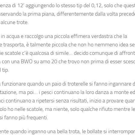
lenza di 12’ aggiungendo lo stesso tip del 0,12, solo che ques
sservando la prima piana, differentemente dalla volta preced
 alcune trote.
in acqua e raccolgo una piccola effimera verdastra che la
e trasporta, è talmente piccola che non ho nemmeno idea se
ie scatole c’è qualcosa di simile… decido comunque di affron
a con una BWO su amo 20 che trovo non prima di esser sceso
 tip.
funzionare quando un paio di troterelle si fanno ingannare d
tazione, ma poi… i pesci continuano la loro danza a monte ed
ci continuano a ripetersi senza risultati, inizio a provare quan
colo ho nelle scatole, ma niente, solo qualche rifiuto mentre l
si fanno più frequenti.
nte quando inganno una bella trota, le bollate si interrompo