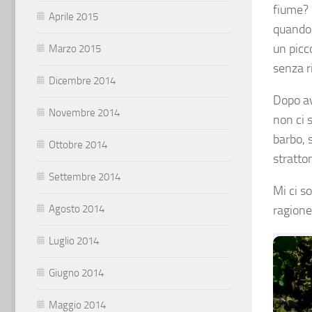
fiume? 
Aprile 2015
quando,
un picc
Marzo 2015
senza r
Dicembre 2014
Dopo av
Novembre 2014
non ci 
barbo, 
Ottobre 2014
stratto
Settembre 2014
Mi ci s
Agosto 2014
ragione
Luglio 2014
Giugno 2014
Maggio 2014