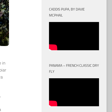
CADDIS PUPA, BY DAVIE
MCPHAIL
e in
PANAMA – FRENCH CLASSIC DRY
biar
FLY
ra
,
a