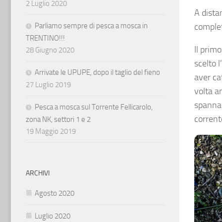
2 Luglio 2020
A dista
comple
Parliamo sempre di pesca a mosca in
TRENTINO!!!
Il prim
28 Giugno 2020
scelto 
Arrivate le UPUPE, dopo il taglio del fieno
aver ca
27 Luglio 2019
volta a
spanna 
Pesca a mosca sul Torrente Fellicarolo,
corren
zona NK, settori 1 e 2
19 Maggio 2019
ARCHIVI
Agosto 2020
Luglio 2020