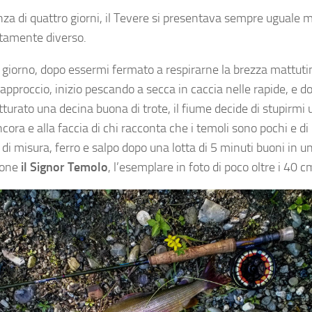
nza di quattro giorni, il Tevere si presentava sempre uguale 
tamente diverso.
o giorno, dopo essermi fermato a respirarne la brezza mattuti
l’approccio, inizio pescando a secca in caccia nelle rapide, e d
tturato una decina buona di trote, il fiume decide di stupirmi
ncora e alla faccia di chi racconta che i temoli sono pochi e di
di misura, ferro e salpo dopo una lotta di 5 minuti buoni in u
tone
il Signor Temolo
, l’esemplare in foto di poco oltre i 40 