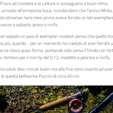
Provo ad insistere e le catture si susseguono a buon ritmo,
 arrivato all’ennesima buca, ricordandomi che l’amico Mirko,
olo streamer nero mesi prima aveva ferrato un bel esemplar
iuscire a salparlo, provo a ninfa…
er salpato un paio di esemplari modesti penso che quella tro
sia più, quando… per un momento ho creduto di aver ferrato 
se ne stava quasi ferma puntando solo verso il fondo con fort
ni, temevo per il mio tip del 0,12, inadatto a pescare a ninfa.
ono voluti dieci minuti buoni ma alla fine sono riuscito ad aver
 di questa bellissima Puccini di circa 60 cm…