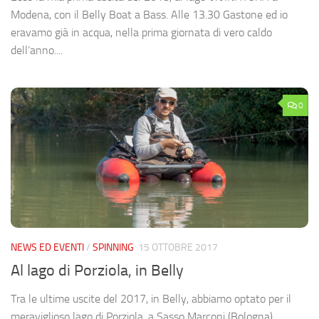
Modena, con il Belly Boat a Bass. Alle 13.30 Gastone ed io
eravamo già in acqua, nella prima giornata di vero caldo
dell’anno....
0
NEWS ED EVENTI
/
SPINNING
15 OTTOBRE 2017
Al lago di Porziola, in Belly
Tra le ultime uscite del 2017, in Belly, abbiamo optato per il
meraviglioso lago di Porziola, a Sasso Marconi (Bologna).