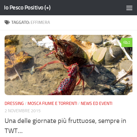
Io Pesco Positivo (+)
Salta al contenuto
TAGGATO:
EFFIMERA
2
DRESSING
/
MOSCA FIUME E TORRENTI
/
NEWS ED EVENTI
2 NOVEMBRE 2015
Una delle giornate più fruttuose, sempre in
TWT…