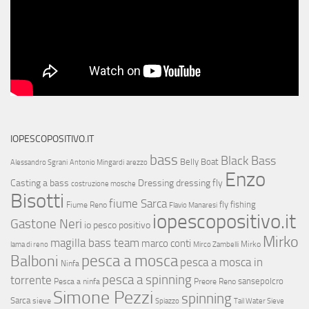
IOPESCOPOSITIVO.IT
bass
Black Bass
Belly Boat
Alessandro Sgrani
Antonio Mingardi
arezzo
Enzo
Casting a bass
Dressing
dressing fly
costruzione mosche
Bisotti
fiume Sarca
fly fishing
Fiume Reno
Flavio Manaresi
iopescopositivo.it
Gastone Neri
io pesco positivo
Mirko
magilla bass team
marco conti
Mirko
lama di reno
Mirco Zambelli
Balboni
pesca a mosca
pesca a mosca in
Ninfa
pesca a spinning
torrente
sansepolcro
Pesca a ninfa
Preore
Reno
Simone Pezzi
spinning
Sarca
sieve
Spiazzo
Tail Water Sieve