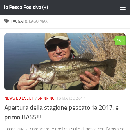
Io Pesco Positivo (+)
Salta al contenuto
TAGGATO:
LAGO MAX
0
NEWS ED EVENTI
/
SPINNING
16 MARZO 2017
Apertura della stagione pescatoria 2017, e
primo BASS!!!
Eccoci qua, a riprendere le nostre uscite di pesca con l’arrivo dei