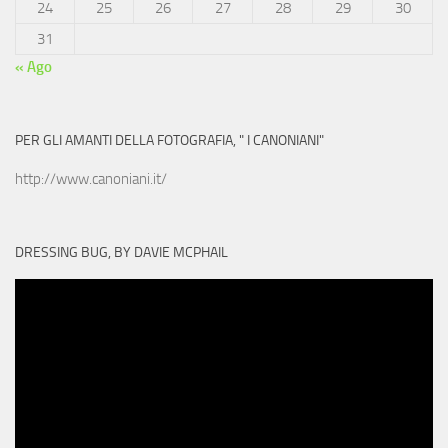
24
25
26
27
28
29
30
31
« Ago
PER GLI AMANTI DELLA FOTOGRAFIA, " I CANONIANI"
http://www.canoniani.it/
DRESSING BUG, BY DAVIE MCPHAIL