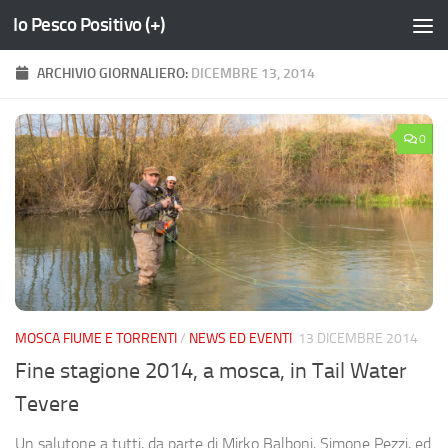
Io Pesco Positivo (+)
Salta al contenuto
ARCHIVIO GIORNALIERO:
DICEMBRE 13, 2014
0
MOSCA FIUME E TORRENTI
/
NEWS ED EVENTI
13 DICEMBRE 2014
Fine stagione 2014, a mosca, in Tail Water
Tevere
Un salutone a tutti, da parte di Mirko Balboni, Simone Pezzi, ed