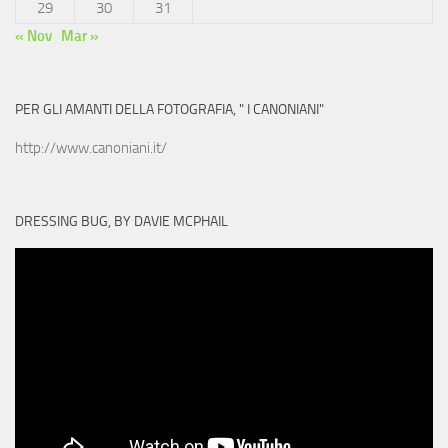
29
30
31
« Nov
Mar »
PER GLI AMANTI DELLA FOTOGRAFIA, " I CANONIANI"
http://www.canoniani.it/
DRESSING BUG, BY DAVIE MCPHAIL