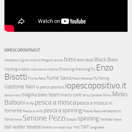
IOPESCOPOSITIVO.IT
bass
Black Bass
Belly Boat
Alessandro Sgrani
Antonio Mingardi
arezzo
Enzo
Casting a bass
Dressing
dressing fly
costruzione mosche
Bisotti
fiume Sarca
fly fishing
Fiume Reno
Flavio Manaresi
iopescopositivo.it
Gastone Neri
io pesco positivo
Mirko
magilla bass team
marco conti
Mirko
lama di reno
Mirco Zambelli
Balboni
pesca a mosca
pesca a mosca in
Ninfa
pesca a spinning
torrente
sansepolcro
Pesca a ninfa
Preore
Reno
Simone Pezzi
spinning
Sarca
sieve
Spiazzo
Tail Water Sieve
tail water tevere
TWT
tevere
verginese
torrente noce
TWS