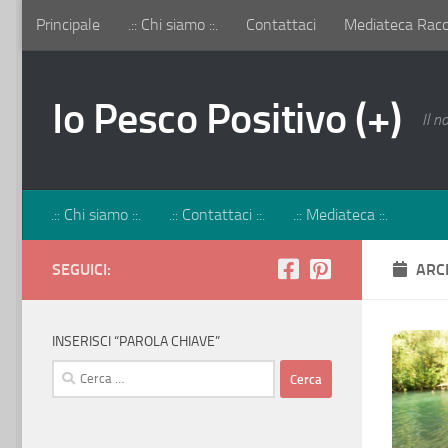
Principale
.:: Chi siamo ::.
Contattaci
Mediateca Racco
Salta al contenuto
Io Pesco Positivo (+)
Il n
.:: Chi siamo ::.
.:: Contattaci ::.
.:: Mediateca ::.
SEGUICI:
ARC
INSERISCI “PAROLA CHIAVE”
Ricerca
per: