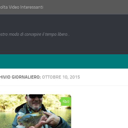
lta Video Interessanti
ostro modo di concepire il tempo libero...
HIVIO GIORNALIERO:
OTTOBRE 10, 2015
0