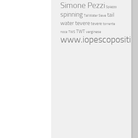
Simone Pezzi
Spiazzo
spinning
tail
Tail Water Sieve
water tevere
tevere
torrente
TWT
verginese
noce
TWS
www.iopescopositivo