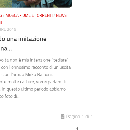
G
/
MOSCA FIUME E TORRENTI
/
NEWS
I
BRE 2015
o una imitazione
ona…
olta non è mia intenzione “tediare”
con l’ennesimo racconto di un’uscita
e con l’amico Mirko Balboni,
te molte catture, vorrei parlare di
. In questo ultimo periodo abbiamo
o foto di...
Pagina 1 di 1
1