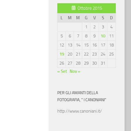
Ottobre 2015
L
M
M
G
V
S
D
1
2
3
4
5
6
7
8
9
10
11
12
13
14
15
16
17
18
19
20
21
22
23
24
25
26
27
28
29
30
31
« Set
Nov »
PER GLI AMANTI DELLA
FOTOGRAFIA, " I CANONIANI"
http://www.canoniani.it/