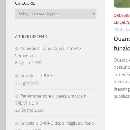
CATEGORIE
Categorie
DRESSIN
ED EVENT
10 OTTO
ARTICOLI RECENTI
Quand
funzi
Nuovi posti, a mosca, sul Torrente
Vermigliana
Questa v
8 Agosto 2020
nessuno 
in Tever
Arrivate le UPUPE
nonostan
2 Luglio 2020
dressing
Parliamo sempre di pesca a mosca in
pubblicat
TRENTINO!!!
28 Giugno 2020
Arrivate le UPUPE, dopo il taglio del fieno