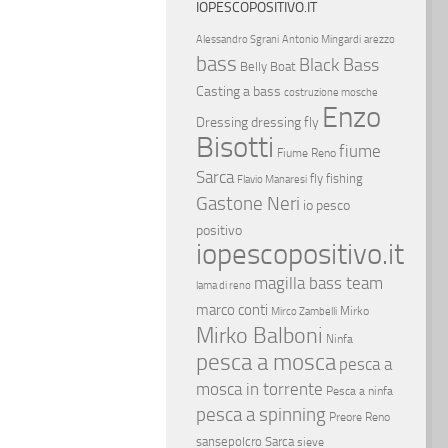
IOPESCOPOSITIVO.IT
Alessandro Sgrani
Antonio Mingardi
arezzo
bass
Black Bass
Belly Boat
Casting a bass
costruzione mosche
Enzo
Dressing
dressing fly
Bisotti
fiume
Fiume Reno
Sarca
fly fishing
Flavio Manaresi
Gastone Neri
io pesco
positivo
iopescopositivo.it
magilla bass team
lama di reno
marco conti
Mirko
Mirco Zambelli
Mirko Balboni
Ninfa
pesca a mosca
pesca a
mosca in torrente
Pesca a ninfa
pesca a spinning
Preore
Reno
sansepolcro
Sarca
sieve