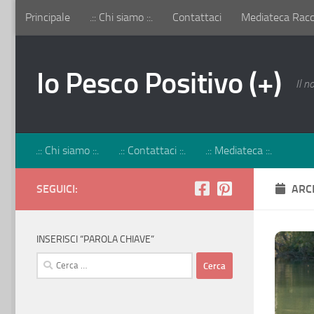
Principale
.:: Chi siamo ::.
Contattaci
Mediateca Racco
Salta al contenuto
Io Pesco Positivo (+)
Il n
.:: Chi siamo ::.
.:: Contattaci ::.
.:: Mediateca ::.
SEGUICI:
ARC
INSERISCI “PAROLA CHIAVE”
Ricerca
per: