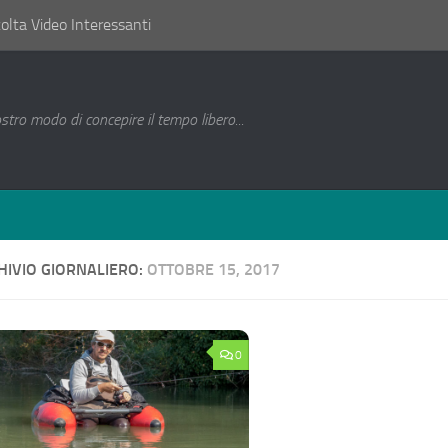
lta Video Interessanti
ostro modo di concepire il tempo libero...
HIVIO GIORNALIERO:
OTTOBRE 15, 2017
0