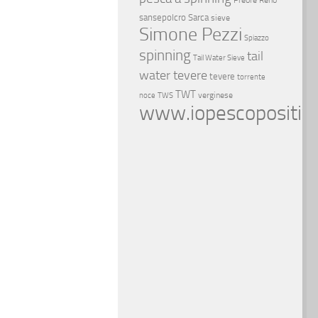
Preore
Reno
sansepolcro
Sarca
sieve
Simone Pezzi
Spiazzo
spinning
tail
Tail Water Sieve
water tevere
tevere
torrente
TWT
verginese
noce
TWS
www.iopescopositivo