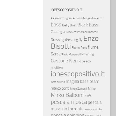
IOPESCOPOSITIVO.IT
Alessandro Sgrani
Antonio Mingardi
arezzo
bass
Black Bass
Belly Boat
Casting a bass
costruzione mosche
Enzo
Dressing
dressing fly
Bisotti
fiume
Fiume Reno
Sarca
fly fishing
Flavio Manaresi
Gastone Neri
io pesco
positivo
iopescopositivo.it
magilla bass team
lama di reno
marco conti
Mirko
Mirco Zambelli
Mirko Balboni
Ninfa
pesca a mosca
pesca a
mosca in torrente
Pesca a ninfa
pesca a spinning