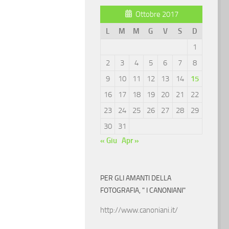
Ottobre 2017
L
M
M
G
V
S
D
1
2
3
4
5
6
7
8
9
10
11
12
13
14
15
16
17
18
19
20
21
22
23
24
25
26
27
28
29
30
31
« Giu
Apr »
PER GLI AMANTI DELLA
FOTOGRAFIA, " I CANONIANI"
http://www.canoniani.it/