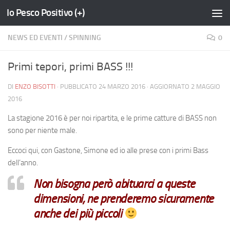
Io Pesco Positivo (+)
Salta al contenuto
NEWS ED EVENTI
/
SPINNING
0
Primi tepori, primi BASS !!!
DI
ENZO BISOTTI
· PUBBLICATO
24 MARZO 2016
· AGGIORNATO
2 MAGGIO
2016
La stagione 2016 è per noi ripartita, e le prime catture di BASS non
sono per niente male.
Eccoci qui, con Gastone, Simone ed io alle prese con i primi Bass
dell’anno.
Non bisogna però abituarci a queste
dimensioni, ne prenderemo sicuramente
anche dei più piccoli