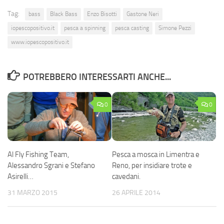
Tag:
bass
Black Bass
Enzo Bisotti
Gastone Neri
iopescopositivo.it
pesca a spinning
pesca casting
Simone Pezzi
www.iopescopositivo.it
POTREBBERO INTERESSARTI ANCHE...
0
0
Al Fly Fishing Team,
Pesca a mosca in Limentra e
Alessandro Sgrani e Stefano
Reno, per insidiare trote e
Asirelli…
cavedani.
31 MARZO 2015
26 APRILE 2014