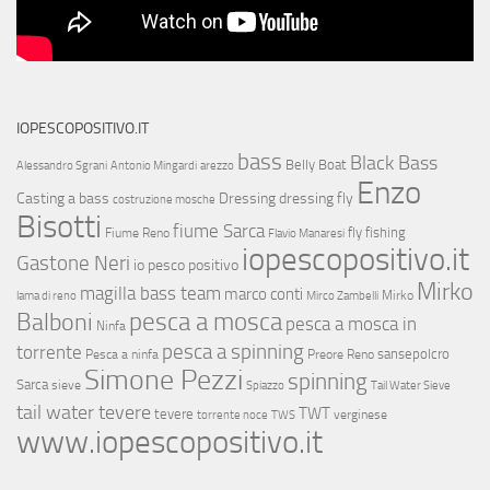
IOPESCOPOSITIVO.IT
bass
Black Bass
Belly Boat
Alessandro Sgrani
Antonio Mingardi
arezzo
Enzo
Casting a bass
Dressing
dressing fly
costruzione mosche
Bisotti
fiume Sarca
fly fishing
Fiume Reno
Flavio Manaresi
iopescopositivo.it
Gastone Neri
io pesco positivo
Mirko
magilla bass team
marco conti
Mirko
lama di reno
Mirco Zambelli
Balboni
pesca a mosca
pesca a mosca in
Ninfa
pesca a spinning
torrente
sansepolcro
Pesca a ninfa
Preore
Reno
Simone Pezzi
spinning
Sarca
sieve
Spiazzo
Tail Water Sieve
tail water tevere
TWT
tevere
verginese
torrente noce
TWS
www.iopescopositivo.it