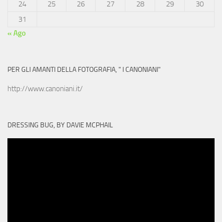
24
25
26
27
28
29
30
31
« Ago
PER GLI AMANTI DELLA FOTOGRAFIA, " I CANONIANI"
http://www.canoniani.it/
DRESSING BUG, BY DAVIE MCPHAIL