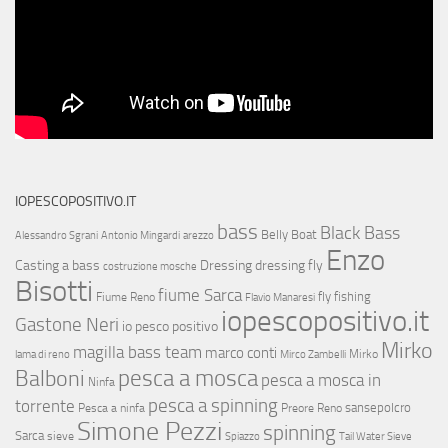
IOPESCOPOSITIVO.IT
bass
Black Bass
Belly Boat
Alessandro Sgrani
Antonio Mingardi
arezzo
Enzo
Casting a bass
Dressing
dressing fly
costruzione mosche
Bisotti
fiume Sarca
fly fishing
Fiume Reno
Flavio Manaresi
iopescopositivo.it
Gastone Neri
io pesco positivo
Mirko
magilla bass team
marco conti
Mirko
lama di reno
Mirco Zambelli
Balboni
pesca a mosca
pesca a mosca in
Ninfa
pesca a spinning
torrente
sansepolcro
Pesca a ninfa
Preore
Reno
Simone Pezzi
spinning
Sarca
sieve
Spiazzo
Tail Water Sieve