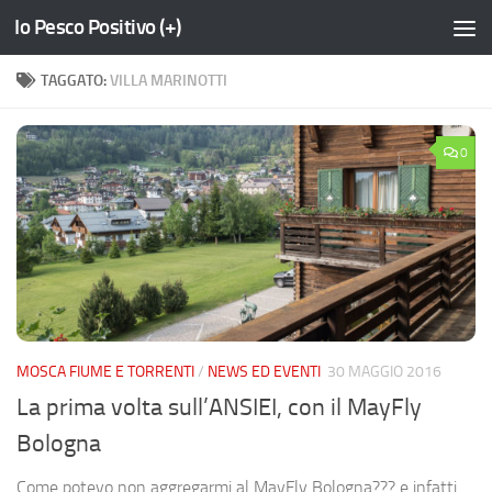
Io Pesco Positivo (+)
Salta al contenuto
TAGGATO:
VILLA MARINOTTI
0
MOSCA FIUME E TORRENTI
/
NEWS ED EVENTI
30 MAGGIO 2016
La prima volta sull’ANSIEI, con il MayFly
Bologna
Come potevo non aggregarmi al MayFly Bologna??? e infatti…