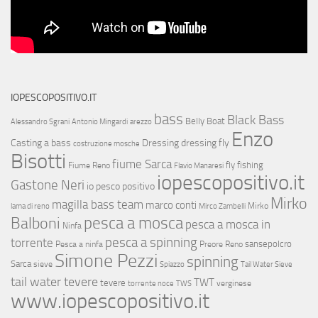
IOPESCOPOSITIVO.IT
bass
Black Bass
Belly Boat
Alessandro Sgrani
Antonio Mingardi
arezzo
Enzo
Casting a bass
Dressing
dressing fly
costruzione mosche
Bisotti
fiume Sarca
fly fishing
Fiume Reno
Flavio Manaresi
iopescopositivo.it
Gastone Neri
io pesco positivo
Mirko
magilla bass team
marco conti
Mirko
lama di reno
Mirco Zambelli
Balboni
pesca a mosca
pesca a mosca in
Ninfa
pesca a spinning
torrente
sansepolcro
Pesca a ninfa
Preore
Reno
Simone Pezzi
spinning
Sarca
sieve
Spiazzo
Tail Water Sieve
tail water tevere
TWT
tevere
verginese
torrente noce
TWS
www.iopescopositivo.it