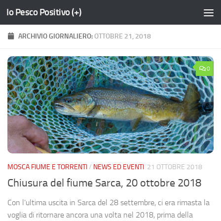
Io Pesco Positivo (+)
Salta al contenuto
ARCHIVIO GIORNALIERO:
OTTOBRE 21, 2018
0
MOSCA FIUME E TORRENTI
/
NEWS ED EVENTI
21 OTTOBRE 2018
Chiusura del fiume Sarca, 20 ottobre 2018
Con l’ultima uscita in Sarca del 28 settembre, ci era rimasta la
voglia di ritornare ancora una volta nel 2018, prima della