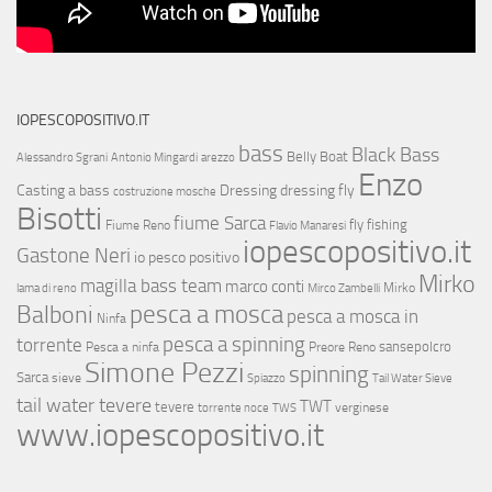
IOPESCOPOSITIVO.IT
bass
Black Bass
Belly Boat
Alessandro Sgrani
Antonio Mingardi
arezzo
Enzo
Casting a bass
Dressing
dressing fly
costruzione mosche
Bisotti
fiume Sarca
fly fishing
Fiume Reno
Flavio Manaresi
iopescopositivo.it
Gastone Neri
io pesco positivo
Mirko
magilla bass team
marco conti
Mirko
lama di reno
Mirco Zambelli
Balboni
pesca a mosca
pesca a mosca in
Ninfa
pesca a spinning
torrente
sansepolcro
Pesca a ninfa
Preore
Reno
Simone Pezzi
spinning
Sarca
sieve
Spiazzo
Tail Water Sieve
tail water tevere
TWT
tevere
verginese
torrente noce
TWS
www.iopescopositivo.it