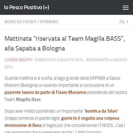
Io Pesco Positivo (+)
Salta al contenuto
NEWS ED EVENTI
/
SPINNING
1
Mattinata “riservata al Team Magilla BASS”,
alla Sapaba a Bologna
DI
ENZO BISOTTI
· PUBBLICATO
3 AGOSTO 2014
· AGGIORNATO
4 AGOSTO
2014
Questa mattina si è svolta, al lago grande della SAPABA a Sasso
Marconi (Bologna) un evento importante a conclusione di un
paziente lavoro da parte di Flavio Manaresi
presidente del nostro
Team
Magilla Bass
.
Dopo aver infatti coordinato un’importante “
bonifica da Siluri
”
(
troppo numerosi in questo lago
),
giorni fa è seguita una corposa
immissione di Bass
di taglia più che considerevole (7/8 Etti…Cad.)
con esemplari che superavano anche i 1.500 Grammi
.