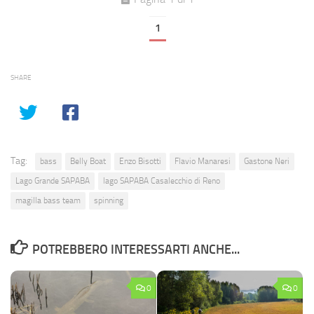
1
SHARE
Tag:
bass
Belly Boat
Enzo Bisotti
Flavio Manaresi
Gastone Neri
Lago Grande SAPABA
lago SAPABA Casalecchio di Reno
magilla bass team
spinning
POTREBBERO INTERESSARTI ANCHE...
0
0