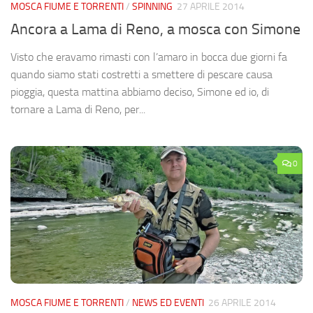
MOSCA FIUME E TORRENTI
/
SPINNING
27 APRILE 2014
Ancora a Lama di Reno, a mosca con Simone
Visto che eravamo rimasti con l’amaro in bocca due giorni fa
quando siamo stati costretti a smettere di pescare causa
pioggia, questa mattina abbiamo deciso, Simone ed io, di
tornare a Lama di Reno, per...
0
MOSCA FIUME E TORRENTI
/
NEWS ED EVENTI
26 APRILE 2014