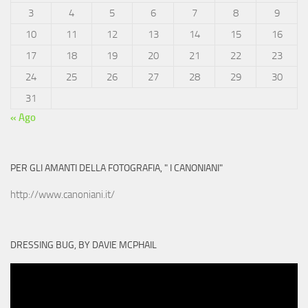
3
4
5
6
7
8
9
10
11
12
13
14
15
16
17
18
19
20
21
22
23
24
25
26
27
28
29
30
31
« Ago
PER GLI AMANTI DELLA FOTOGRAFIA, " I CANONIANI"
http://www.canoniani.it/
DRESSING BUG, BY DAVIE MCPHAIL