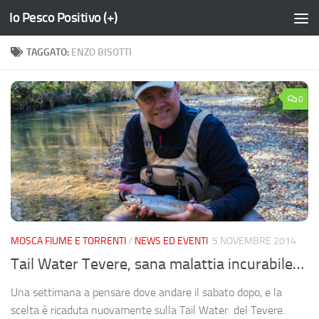
Io Pesco Positivo (+)
Salta al contenuto
TAGGATO:
ENZO BISOTTI
0
MOSCA FIUME E TORRENTI
/
NEWS ED EVENTI
5 NOVEMBRE 2014
Tail Water Tevere, sana malattia incurabile…
Una settimana a pensare dove andare il sabato dopo, e la
scelta è ricaduta nuovamente sulla Tail Water del Tevere.