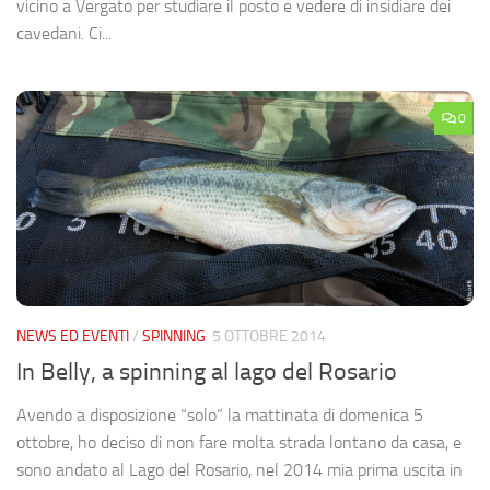
vicino a Vergato per studiare il posto e vedere di insidiare dei
cavedani. Ci...
0
NEWS ED EVENTI
/
SPINNING
5 OTTOBRE 2014
In Belly, a spinning al lago del Rosario
Avendo a disposizione “solo” la mattinata di domenica 5
ottobre, ho deciso di non fare molta strada lontano da casa, e
sono andato al Lago del Rosario, nel 2014 mia prima uscita in