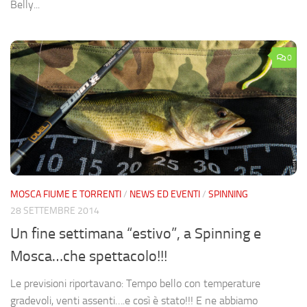
Belly...
0
MOSCA FIUME E TORRENTI
/
NEWS ED EVENTI
/
SPINNING
28 SETTEMBRE 2014
Un fine settimana “estivo”, a Spinning e
Mosca…che spettacolo!!!
Le previsioni riportavano: Tempo bello con temperature
gradevoli, venti assenti….e così è stato!!! E ne abbiamo