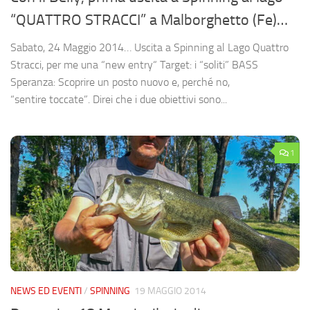
“QUATTRO STRACCI” a Malborghetto (Fe)…
Sabato, 24 Maggio 2014… Uscita a Spinning al Lago Quattro
Stracci, per me una “new entry“ Target: i “soliti” BASS
Speranza: Scoprire un posto nuovo e, perché no,
“sentire toccate”. Direi che i due obiettivi sono...
1
NEWS ED EVENTI
/
SPINNING
19 MAGGIO 2014