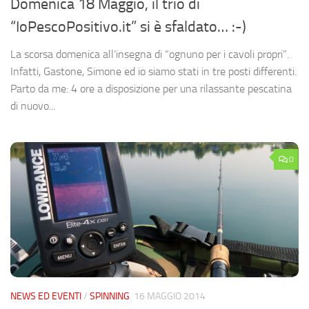
Domenica 18 Maggio, il trio di
“IoPescoPositivo.it” si è sfaldato… :-)
La scorsa domenica all’insegna di “ognuno per i cavoli propri”.
Infatti, Gastone, Simone ed io siamo stati in tre posti differenti.
Parto da me: 4 ore a disposizione per una rilassante pescatina
di nuovo...
0
NEWS ED EVENTI
/
SPINNING
16 MAGGIO 2014