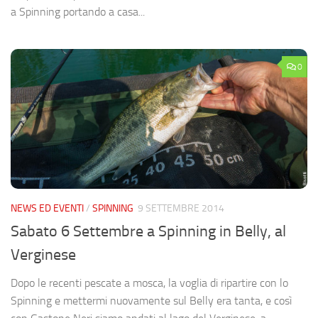
a Spinning portando a casa...
0
NEWS ED EVENTI
/
SPINNING
9 SETTEMBRE 2014
Sabato 6 Settembre a Spinning in Belly, al
Verginese
Dopo le recenti pescate a mosca, la voglia di ripartire con lo
Spinning e mettermi nuovamente sul Belly era tanta, e così