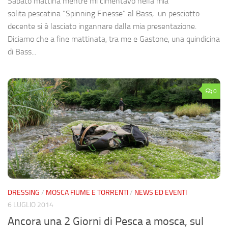
Sabato mattina mentre mi cimentavo nella mia
solita pescatina “Spinning Finesse” al Bass, un pesciotto
decente si è lasciato ingannare dalla mia presentazione.
Diciamo che a fine mattinata, tra me e Gastone, una quindicina
di Bass...
0
DRESSING
/
MOSCA FIUME E TORRENTI
/
NEWS ED EVENTI
6 LUGLIO 2014
Ancora una 2 Giorni di Pesca a mosca, sul