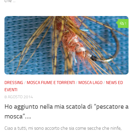
che ...
1
DRESSING
/
MOSCA FIUME E TORRENTI
/
MOSCA LAGO
/
NEWS ED
EVENTI
8 AGOSTO 2014
Ho aggiunto nella mia scatola di “pescatore a
mosca”….
Ciao a tutti, mi sono accorto che sia come secche che ninfe,