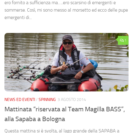
ero fornito a sufficienza ma…..ero scarsino di emergenti e
sommerse. Così, mi sono messo al morsetto ed ecco delle pupe
emergenti di...
1
NEWS ED EVENTI
/
SPINNING
3 AGOSTO 2014
Mattinata “riservata al Team Magilla BASS”,
alla Sapaba a Bologna
Questa mattina si è svolta, al lago grande della SAPABA a