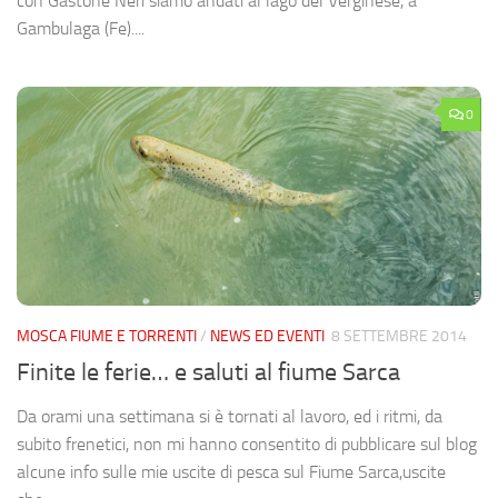
con Gastone Neri siamo andati al lago del Verginese, a
Gambulaga (Fe)....
0
MOSCA FIUME E TORRENTI
/
NEWS ED EVENTI
8 SETTEMBRE 2014
Finite le ferie… e saluti al fiume Sarca
Da orami una settimana si è tornati al lavoro, ed i ritmi, da
subito frenetici, non mi hanno consentito di pubblicare sul blog
alcune info sulle mie uscite di pesca sul Fiume Sarca,uscite