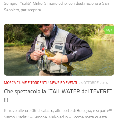
Sempre i “soliti” Mirko, Simone ed io, con destinazione a San
Sepolcro, per scoprire...
2
MOSCA FIUME E TORRENTI
/
NEWS ED EVENTI
26 OTTOBRE 2014
Che spettacolo la “TAIL WATER del TEVERE”
!!!
Ritrovo alle ore 06 di sabato, alle porte di Bologna, e si parte!!!
Siamo i “soliti” – Simone, Mirko ed io – , come meta questa